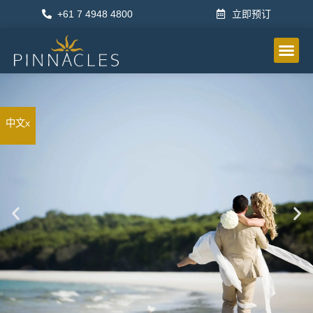
+61 7 4948 4800
立即预订
公寓
设施
地点
活动
特价商品
画廊
其他信息
立即预订
中文x