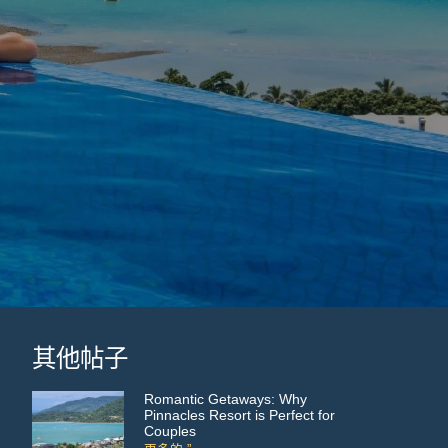
其他帖子
Romantic Getaways: Why
Pinnacles Resort is Perfect for
Couples