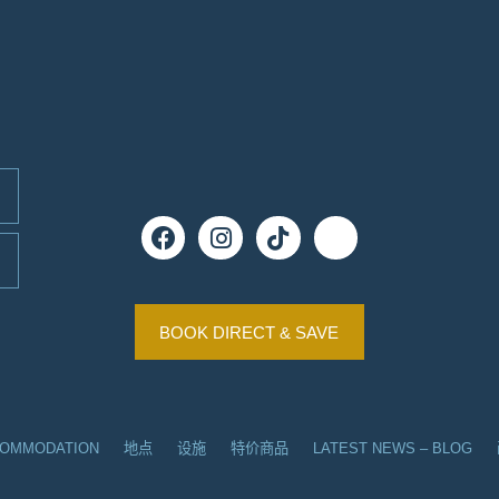
BOOK DIRECT & SAVE
COMMODATION
地点
设施
特价商品
LATEST NEWS – BLOG