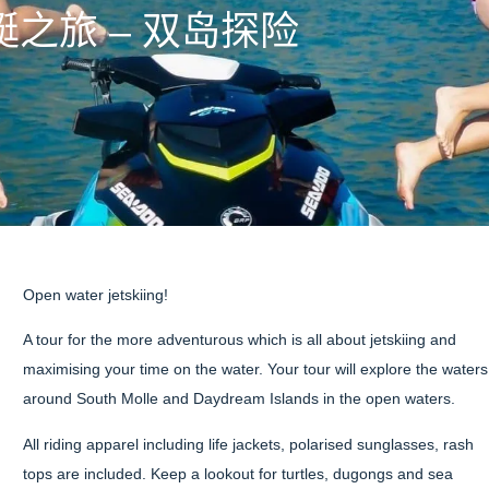
之旅 – 双岛探险
Open water jetskiing!
A tour for the more adventurous which is all about jetskiing and
maximising your time on the water. Your tour will explore the waters
around South Molle and Daydream Islands in the open waters.
All riding apparel including life jackets, polarised sunglasses, rash
tops are included. Keep a lookout for turtles, dugongs and sea