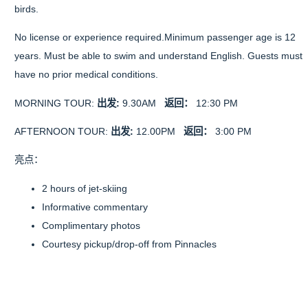
birds.
No license or experience required.Minimum passenger age is 12
years. Must be able to swim and understand English. Guests must
have no prior medical conditions.
MORNING TOUR:
出发:
9.30AM
返回：
12:30 PM
AFTERNOON TOUR:
出发:
12.00PM
返回：
3:00 PM
亮点：
2 hours of jet-skiing
Informative commentary
Complimentary photos
Courtesy pickup/drop-off from Pinnacles