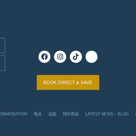
BOOK DIRECT & SAVE
COMMODATION
地点
设施
特价商品
LATEST NEWS – BLOG